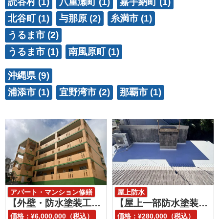
読谷村 (1)
八重瀬町 (1)
嘉手納町 (1)
北谷町 (1)
与那原 (2)
糸満市 (1)
うるま市 (2)
うるま市 (1)
南風原町 (1)
沖縄県 (9)
浦添市 (1)
宜野湾市 (2)
那覇市 (1)
アパート・マンション修繕
屋上防水
【外壁・防水塗装工事】沖縄県与那原町 G様
【屋上一部防水塗装工事】沖縄県読谷村 H様
外壁塗装
屋上防水
価格：¥6,000,000（税込）
価格：¥280,000（税込）