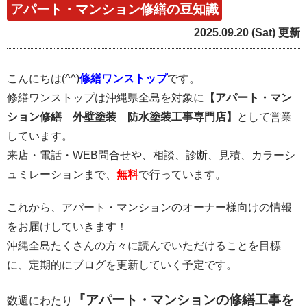
アパート・マンション修繕の豆知識
2025.09.20 (Sat) 更新
こんにちは
(^^)
修繕ワンストップ
です。
修繕ワンストップは沖縄県全島を対象に
【アパート・マン
ション修繕 外壁塗装 防水塗装工事専門店】
として営業
しています。
来店・電話・
WEB
問合せや、相談、診断、見積、カラーシ
ュミレーションまで、
無料
で行っています。
これから、アパート・マンションのオーナー様向けの情報
をお届けしていきます！
沖縄全島たくさんの方々に読んでいただけることを目標
に、定期的にブログを更新していく予定です。
『アパート・マンションの修繕工事を
数週にわたり