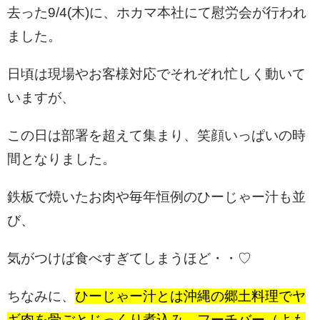
去った9/4(木)に、ホカマ本社にて慰労会が行われ
ました。
日頃は現場やお客様対応でそれぞれ忙しく動いて
いますが、
この日は部署を超えて集まり、笑顔いっぱいの時
間となりました。
鉄板で焼いたお肉や毎年恒例のひーじゃー汁も並
び、
気がつけば食べすぎてしまうほど・・♡
ちなみに、
ひーじゃー汁とは沖縄の郷土料理で
ヤ
ギ肉を
骨ごとじっくり煮込み、
フーチバー（よも